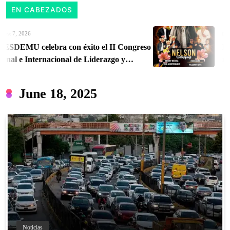
EN CABEZADOS
 7, 2026
Aug
EMU celebra con éxito el II Congreso
Nelso
al e Internacional de Liderazgo y
music
 Territorial
Orie
June 18, 2025
Noticias