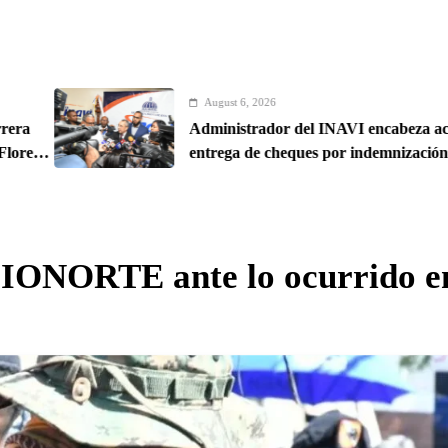
August 6, 2026
Administrador del INAVI encabeza acto de
entrega de cheques por indemnización y rinde
cuentas de sus 18 meses al frente de la
institución de servicios y asistencia social
ONORTE ante lo ocurrido en