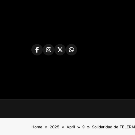
Skip
to
content
Home
2025
April
9
Solidaridad de TELERA