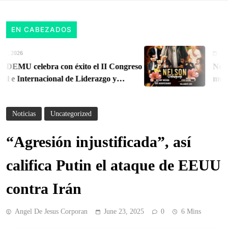
EN CABEZADOS
 2026
August 
U celebra con éxito el II Congreso
Nelson 
e Internacional de Liderazgo y
musical
erritorial
Orient
Noticias
Uncategorized
“Agresión injustificada”, así
califica Putin el ataque de EEUU
contra Irán
Angel De Jesus Corporan
June 23, 2025
0
6 Mins