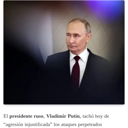
El
presidente ruso
,
Vladímir Putin
, tachó hoy de
“agresión injustificada” los ataques perpetrados