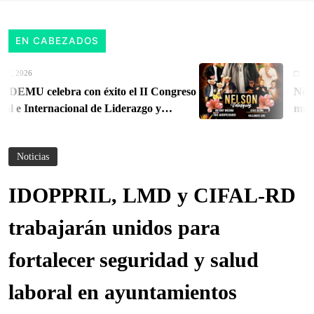
EN CABEZADOS
26
August 6, 
celebra con éxito el II Congreso
Nelson Ve
Internacional de Liderazgo y
musical e
ritorial
Oriente 
Noticias
IDOPPRIL, LMD y CIFAL-RD
trabajarán unidos para
fortalecer seguridad y salud
laboral en ayuntamientos