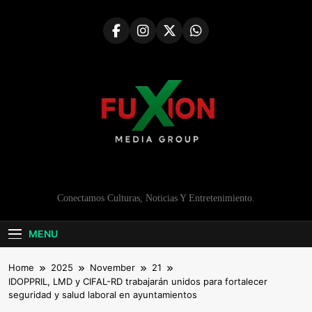
Skip
to
content
Conectamos Culturas, Noticias Y Entretenimiento.
MENU
Home
2025
November
21
IDOPPRIL, LMD y CIFAL-RD trabajarán unidos para fortalecer
seguridad y salud laboral en ayuntamientos