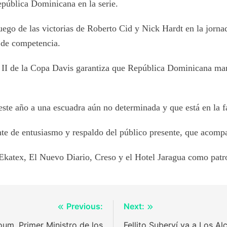
República Dominicana en la serie.
uego de las victorias de Roberto Cid y Nick Hardt en la jornad
 de competencia.
l II de la Copa Davis garantiza que República Dominicana mant
ste año a una escuadra aún no determinada y que está en la f
nte de entusiasmo y respaldo del público presente, que acompa
Ekatex, El Nuevo Diario, Creso y el Hotel Jaragua como patro
Previous:
Next:
um, Primer Ministro de los
Fellito Suberví va a Los A