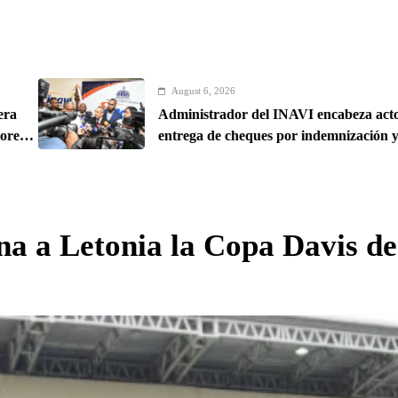
August 6, 2026
Administrador del INAVI encabeza acto de
entrega de cheques por indemnización y rinde
cuentas de sus 18 meses al frente de la
institución de servicios y asistencia social
a a Letonia la Copa Davis de