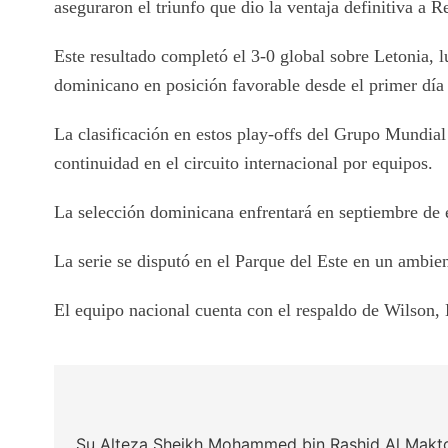
aseguraron el triunfo que dio la ventaja definitiva a 
Este resultado completó el 3-0 global sobre Letonia, l
dominicano en posición favorable desde el primer día
La clasificación en estos play-offs del Grupo Mundia
continuidad en el circuito internacional por equipos.
La selección dominicana enfrentará en septiembre de e
La serie se disputó en el Parque del Este en un ambie
El equipo nacional cuenta con el respaldo de Wilson, 
Post
navigation
Su Alteza Sheikh Mohammed bin Rashid Al Makto