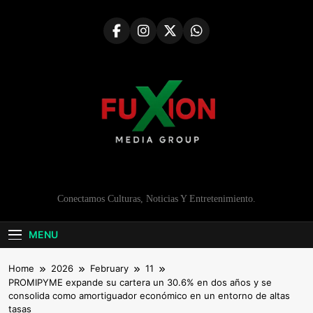
Skip
to
content
Conectamos Culturas, Noticias Y Entretenimiento.
MENU
Home
2026
February
11
PROMIPYME expande su cartera un 30.6% en dos años y se
consolida como amortiguador económico en un entorno de altas
tasas