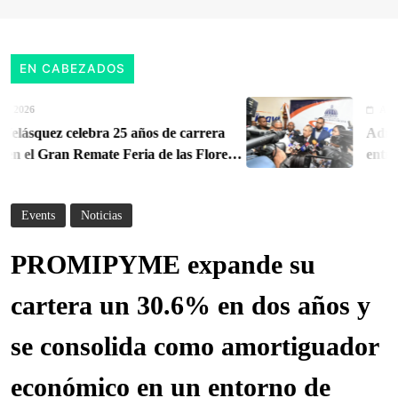
EN CABEZADOS
26
August 6, 
squez celebra 25 años de carrera
Administr
el Gran Remate Feria de las Flores
entrega d
tioqueño
cuentas de
institució
Events
Noticias
PROMIPYME expande su
cartera un 30.6% en dos años y
se consolida como amortiguador
económico en un entorno de