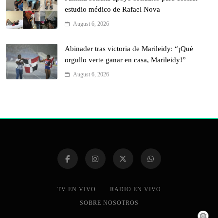
estudio médico de Rafael Nova
August 6, 2026
Abinader tras victoria de Marileidy: “¡Qué
orgullo verte ganar en casa, Marileidy!”
August 6, 2026
TV EN VIVO
RADIO EN VIVO
SOBRE NOSOTROS