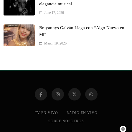
elegancia musical
June 17, 2026
Brayannys Galván Llega con “Algo Nuevo en
Mí”
March 19, 2026
TV EN VIVO
RADIO EN VIVO
SOBRE NOSOTROS