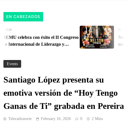
EN CABEZADOS
 2026
August 
U celebra con éxito el II Congreso
Nelson 
e Internacional de Liderazgo y
musical
erritorial
Orient
Events
Santiago López presenta su
emotiva versión de “Hoy Tengo
Ganas de Ti” grabada en Pereira
Teleradionorte
February 16, 2026
0
2 Mins