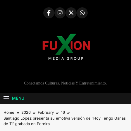
Skip
to
content
Conectamos Culturas, Noticias Y Entretenimiento.
MENU
Home
2026
February
16
Santiago López presenta su emotiva versión de “Hoy Tengo Ganas
de Ti” grabada en Pereira