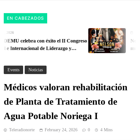
EN CABEZADOS
 2026
August 
U celebra con éxito el II Congreso
Nelson 
e Internacional de Liderazgo y
musical
erritorial
Orient
Events
Noticias
Médicos valoran rehabilitación
de Planta de Tratamiento de
Agua Potable Noriega I
Teleradionorte
February 24, 2026
0
4 Mins