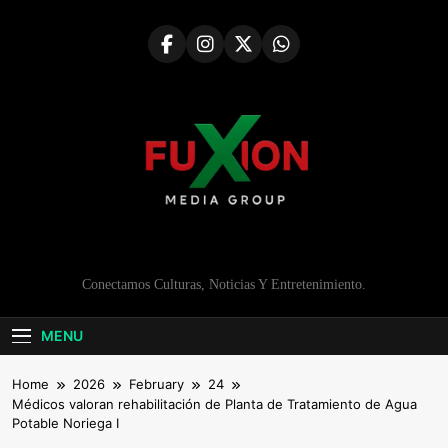
Skip
to
content
Conectamos Culturas, Noticias Y Entretenimiento.
MENU
Home
2026
February
24
Médicos valoran rehabilitación de Planta de Tratamiento de Agua
Potable Noriega I