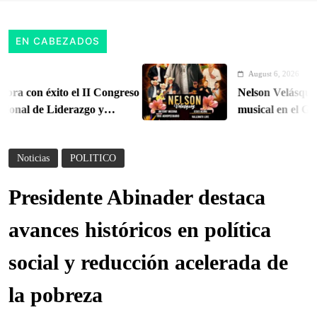
EN CABEZADOS
August 6, 2026
con éxito el II Congreso
Nelson Velásquez c
onal de Liderazgo y
musical en el Gran 
Oriente Antioqueñ
Noticias
POLITICO
Presidente Abinader destaca
avances históricos en política
social y reducción acelerada de
la pobreza