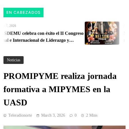
EN CABEZADOS
 7, 2026
Augu
EMU celebra con éxito el II Congreso
Nelso
al e Internacional de Liderazgo y
music
 Territorial
Orie
Noticias
PROMIPYME realiza jornada
formativa a MIPYMES en la
UASD
Teleradionorte
March 3, 2026
0
2 Mins