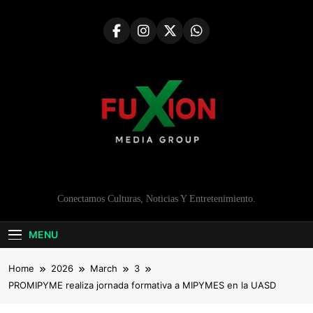
Skip
to
content
Conectamos Culturas, Noticias Y Entretenimiento.
MENU
Home
2026
March
3
PROMIPYME realiza jornada formativa a MIPYMES en la UASD