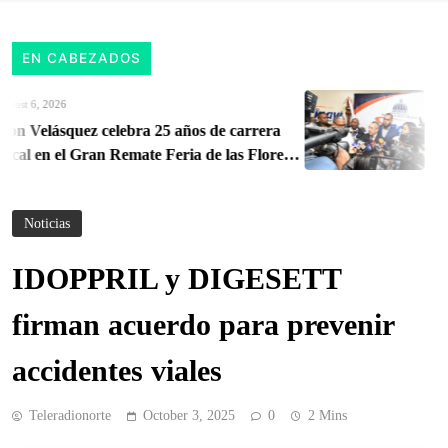
EN CABEZADOS
st 6, 2026
A
n Velásquez celebra 25 años de carrera
Adm
al en el Gran Remate Feria de las Flores
ent
nte Antioqueño
cue
inst
Noticias
IDOPPRIL y DIGESETT
firman acuerdo para prevenir
accidentes viales
Teleradionorte
October 3, 2025
0
2 Mins