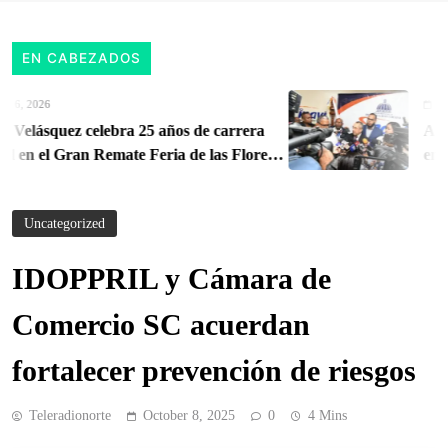
EN CABEZADOS
2026
August 6
lásquez celebra 25 años de carrera
Adminis
n el Gran Remate Feria de las Flores
entrega 
ntioqueño
cuentas 
instituci
Uncategorized
IDOPPRIL y Cámara de
Comercio SC acuerdan
fortalecer prevención de riesgos
Teleradionorte
October 8, 2025
0
4 Mins